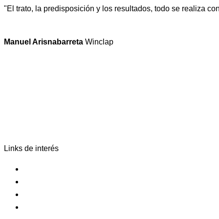
"El trato, la predisposición y los resultados, todo se realiz
Manuel Arisnabarreta
Winclap
Links de interés
Registrar marca
Más servicios
Blog
Contacto