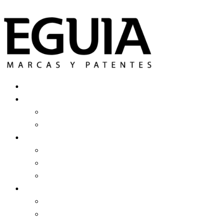
Ir al contenido
Registrar Una Marca
Más Servicios
Patente De Invención
Derecho De Autor
Estudio Eguía
Equipo
Clientes
Historia
Contenidos
Noticias
Blog