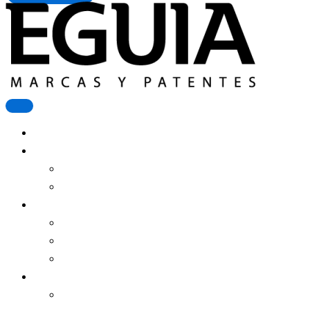
Registrar Una Marca
Más Servicios
Patente De Invención
Derecho De Autor
Estudio Eguía
Equipo
Clientes
Historia
Contenidos
Noticias