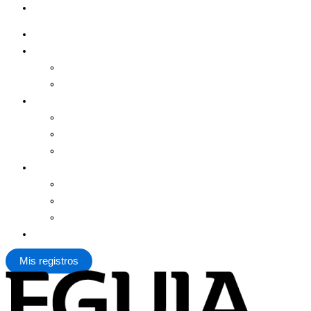
Contacto
Registrar Una Marca
Más Servicios
Patente De Invención
Derecho De Autor
Estudio Eguía
Equipo
Clientes
Historia
Contenidos
Noticias
Blog
Recursos
Contacto
Mis registros