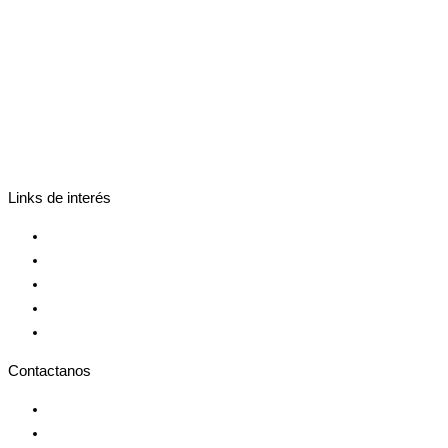
Links de interés
Registrar marca
Más servicios
Blog
Contacto
Preguntas frecuentes
Contactanos
+54 351 481 22 00
recepcion@eguia.com.ar