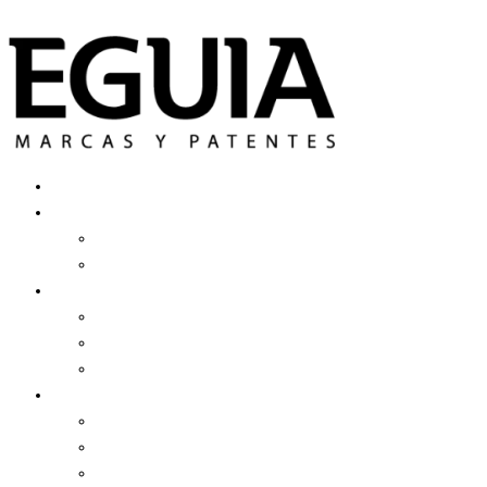
Ir al contenido
Registrar Una Marca
Más Servicios
Patente De Invención
Derecho De Autor
Estudio Eguía
Equipo
Clientes
Historia
Contenidos
Noticias
Blog
Recursos