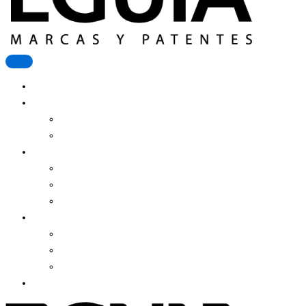
Registrar Una Marca
Más Servicios
Patente De Invención
Derecho De Autor
Estudio Eguía
Equipo
Clientes
Historia
Contenidos
Noticias
Blog
Recursos
Contacto