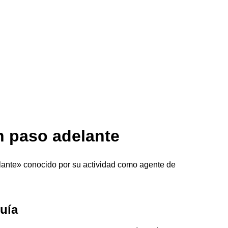
n paso adelante
lante» conocido por su actividad como agente de
marcas y pate
guía