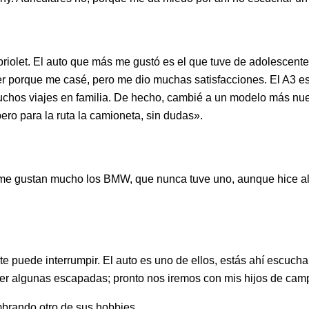
abriolet. El auto que más me gustó es el que tuve de adolescent
r porque me casé, pero me dio muchas satisfacciones. El A3 es 
os viajes en familia. De hecho, cambié a un modelo más nuevo 
 pero para la ruta la camioneta, sin dudas».
 me gustan mucho los BMW, que nunca tuve uno, aunque hice al
e puede interrumpir. El auto es uno de ellos, estás ahí escuch
cer algunas escapadas; pronto nos iremos con mis hijos de ca
ombrando otro de sus hobbies.