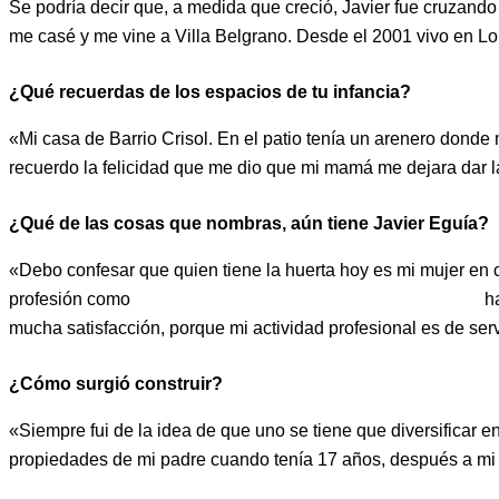
Se podría decir que, a medida que creció, Javier fue cruzando 
me casé y me vine a Villa Belgrano. Desde el 2001 vivo en Lom
¿Qué recuerdas de los espacios de tu infancia?
«Mi casa de Barrio Crisol. En el patio tenía un arenero dond
recuerdo la felicidad que me dio que mi mamá me dejara dar 
¿Qué de las cosas que nombras, aún tiene Javier Eguía?
«Debo confesar que quien tiene la huerta hoy es mi mujer en c
profesión como
agente de propiedad industrial e intelectual,
ha
mucha satisfacción, porque mi actividad profesional es de ser
¿Cómo surgió construir?
«Siempre fui de la idea de que uno se tiene que diversificar e
propiedades de mi padre cuando tenía 17 años, después a mi t