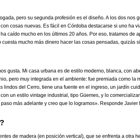
ada, pero su segunda profesión es el diseño. A los dos nos gust
on cosas nuevas. Es fácil en Córdoba destacarse si uno ha vi
ha caído mucho en los últimos 20 años. Por eso, tratamos de ap
No cuesta mucho más dinero hacer las cosas pensadas, quizás s
os gusta. Mi casa urbana es de estilo moderno, blanca, con abe
nio, pero muy integrada en el ambiente: fue premiada como la m
 lindos del Cerro, tiene una fuente en el ingreso, un jardín cui
 con un estilo vintage industrial, tipo Güemes, y lo comercial
n paso más adelante y creo que lo logramos». Responde Javier 
s?
ntes de madera (en posición vertical), que se enfrenta a otra 