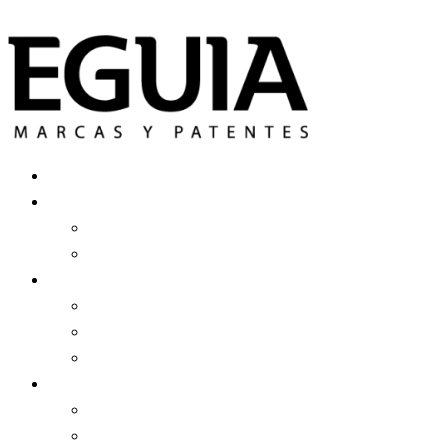
Ir al contenido
Registrar Una Marca
Más Servicios
Patente De Invención
Derecho De Autor
Estudio Eguía
Equipo
Clientes
Historia
Contenidos
Noticias
Blog