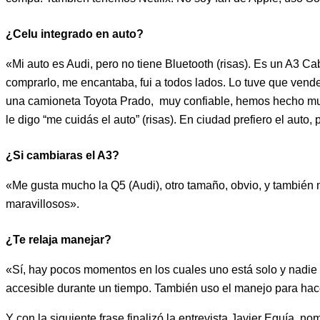
¿Celu integrado en auto?
«Mi auto es Audi, pero no tiene Bluetooth (risas). Es un A3 C
comprarlo, me encantaba, fui a todos lados. Lo tuve que vende
una camioneta Toyota Prado, muy confiable, hemos hecho much
le digo “me cuidás el auto” (risas). En ciudad prefiero el auto,
¿Si cambiaras el A3?
«Me gusta mucho la Q5 (Audi), otro tamaño, obvio, y también
maravillosos».
¿Te relaja manejar?
«Sí, hay pocos momentos en los cuales uno está solo y nadie t
accesible durante un tiempo. También uso el manejo para ha
Y con la siguiente frase finalizó la entrevista Javier Eguía, n