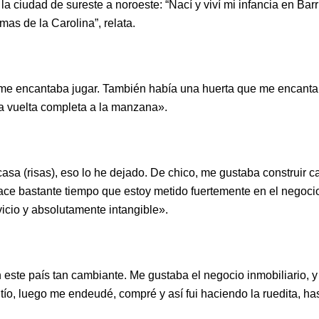
la ciudad de sureste a noroeste: “Nací y viví mi infancia en Ba
as de la Carolina”, relata.
e me encantaba jugar. También había una huerta que me encanta
la vuelta completa a la manzana».
asa (risas), eso lo he dejado. De chico, me gustaba construir c
ce bastante tiempo que estoy metido fuertemente en el negocio 
vicio y absolutamente intangible».
n este país tan cambiante. Me gustaba el negocio inmobiliario, y
ío, luego me endeudé, compré y así fui haciendo la ruedita, ha