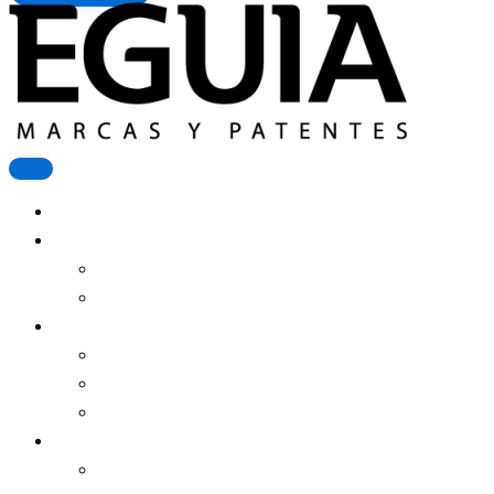
Registrar Una Marca
Más Servicios
Patente De Invención
Derecho De Autor
Estudio Eguía
Equipo
Clientes
Historia
Contenidos
Noticias